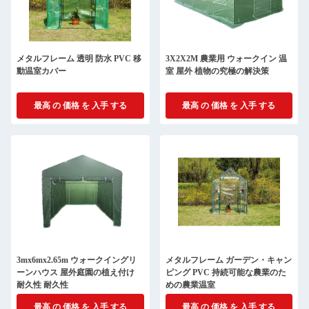
メタルフレーム 透明 防水 PVC 移
3X2X2M 農業用 ウォークイン 温
動温室カバー
室 屋外 植物の究極の解決策
最高 の 価格 を 入手 する
最高 の 価格 を 入手 する
3mx6mx2.65m ウォークイングリ
メタルフレーム ガーデン・キャン
ーンハウス 屋外庭園の植え付け
ピング PVC 持続可能な農業のた
耐久性 耐久性
めの農業温室
最高 の 価格 を 入手 する
最高 の 価格 を 入手 する