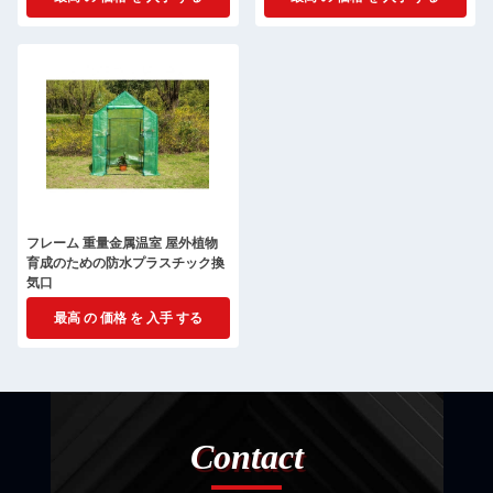
フレーム 重量金属温室 屋外植物
育成のための防水プラスチック換
気口
最高 の 価格 を 入手 する
Contact