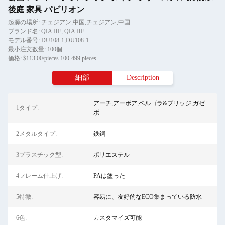
後庭 家具 パビリオン
起源の場所: チェジアン,中国,チェジアン,中国
ブランド名: QIA HE, QIA HE
モデル番号: DU108-1,DU108-1
最小注文数量: 100個
価格: $113.00/pieces 100-499 pieces
細部
Description
アーチ,アーボア,ペルゴラ&ブリッジ,ガゼ
1タイプ:
ボ
2メタルタイプ:
鉄鋼
3プラスチック型:
ポリエステル
4フレーム仕上げ:
PAは塗った
5特徴:
容易に、友好的なECO集まっている防水
6色:
カスタマイズ可能