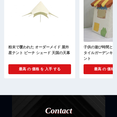
粉末で覆われた オーダーメイド 屋外
子供の遊び時間と防
星テント ビーチ シェード 天国の天幕
タイルガーデンキャ
ント
最高 の 価格 を 入手 する
最高 の 価格 
Contact