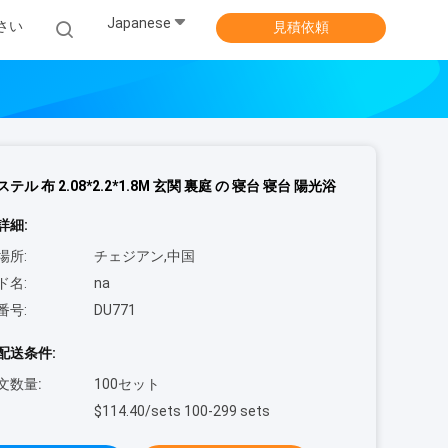
Japanese
さい
見積依頼
テル 布 2.08*2.2*1.8M 玄関 裏庭 の 寝台 寝台 陽光浴
詳細:
場所:
チェジアン,中国
ド名:
na
番号:
DU771
配送条件:
文数量:
100セット
$114.40/sets 100-299 sets