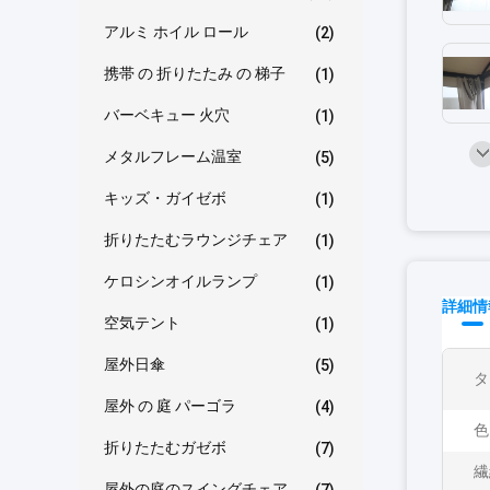
アルミ ホイル ロール
(2)
携帯 の 折りたたみ の 梯子
(1)
バーベキュー 火穴
(1)
メタルフレーム温室
(5)
キッズ・ガイゼボ
(1)
折りたたむラウンジチェア
(1)
ケロシンオイルランプ
(1)
詳細情
空気テント
(1)
屋外日傘
(5)
タ
屋外 の 庭 パーゴラ
(4)
色
折りたたむガゼボ
(7)
繊
屋外の庭のスイングチェア