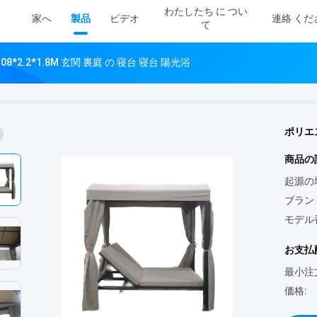
わたしたち に つい
家へ
製品
ビデオ
連絡 くだ
て
08*2.2*1.8M 玄関 裏庭 の 寝台 寝台 陽光浴
ポリエス
商品の
起源の
ブラン
モデル
お支払
最小注
価格: