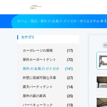
ホーム
製品
屋外 の 金属 の ガイゼボ
ポリエステル 布 2.
カテゴリ
カーガレージの屋根
(17)
屋外カーポートテント
(72)
屋外 の 金属 の ガイゼボ
(141)
外壁に収縮可能な天幕
(27)
露天パーティテント
(14)
屋外の庭の家具
(25)
バーベキューラック
(13)